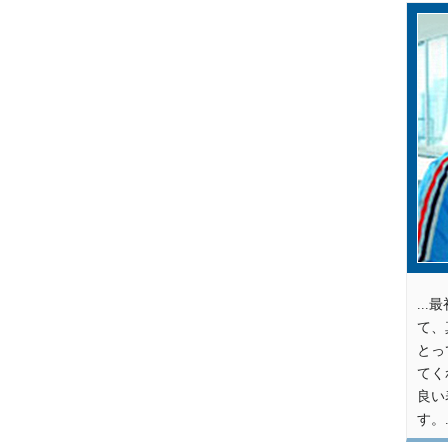
..
て、
とっ
てく
良い
す。.