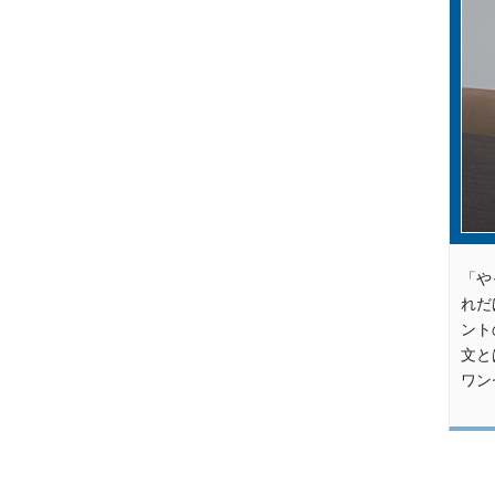
「や
れだ
ント
文と
ワン